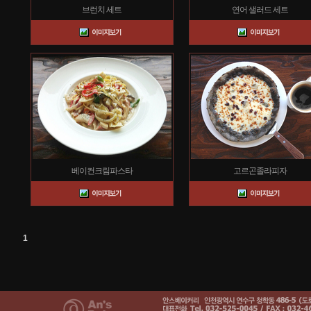
브런치 세트
연어 샐러드 세트
베이컨크림파스타
고르곤졸라피자
1