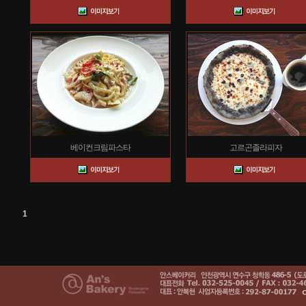
베이컨크림파스타
고르곤졸라피자
1