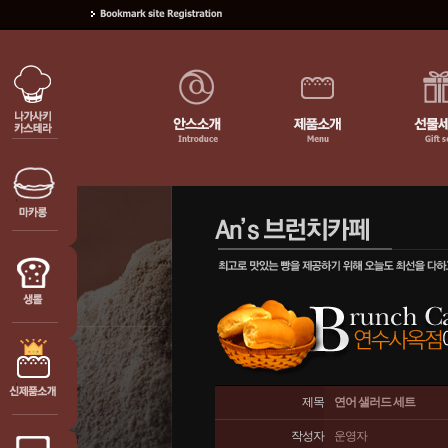
제목
연어 샐러드 세트
작성자
운영자