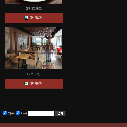
샐러드 세트
내부 사진
제목
내용