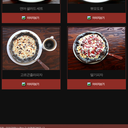
연어 샐러드 세트
뽀모도로
고르곤졸라피자
딸기피자