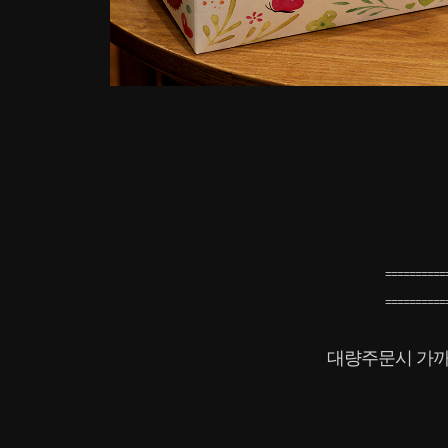
==========
==========
대량주문시 가까