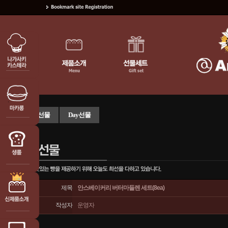
일반선물
Day선물
제목
안스베이커리 버터마들렌 세트(8ea)
작성자
운영자