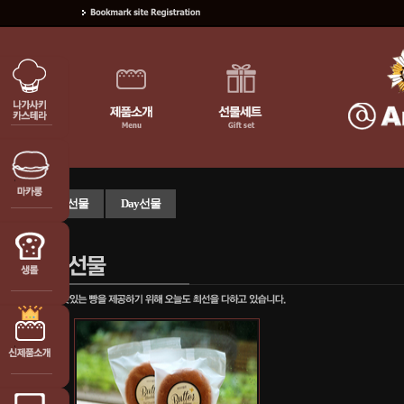
일반선물
Day선물