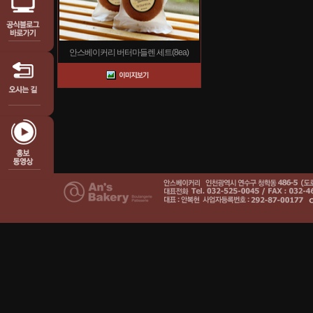
안스베이커리 버터마들렌 세트(8ea)
1