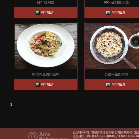
브런치 세트
연어 샐러드 세트
베이컨크림파스타
고르곤졸라피자
1