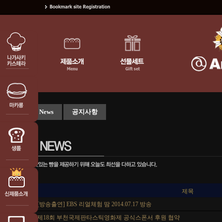
안스 News
공지사항
NO
제목
8
[방송출연] EBS 리얼체험 땀 2014.07.17 방송
7
제18회 부천국제판타스틱영화제 공식스폰서 후원 협약