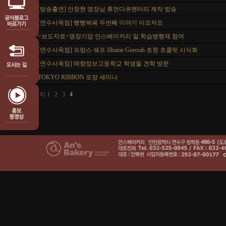
6
[방송출연] 안창현 명장님 휴먼다큐멘터리 제작 방송
5
[연수사옥점] 빵빵뷔페 두번째 이야기 이모저모
4
<보도자료>명장기업 안스베이커리 일.학습병행제 참여
3
[연수사옥점] 프랑스 쉐프 IIhame Guerrah 초청 초콜릿 시식회
2
[연수사옥점] 매향정보고등학교 학생들 견학 방문
1
TOKYO RIBBON 포장 세미나
첫 페이지
1
2
3
4